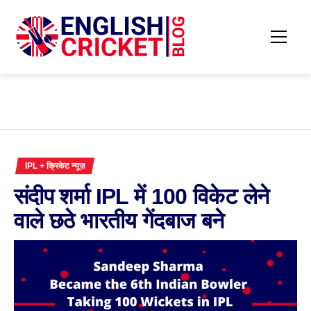
इसे
छोड़कर
सामग्री
प्राथमि
अंग्रेजी क्रिकेट
पर
मेनू
बढ़ने
ब्लॉग
के
लिए
IPL + क्रिकेट न्यूज़
संदीप शर्मा IPL में 100 विकेट लेने
वाले छठे भारतीय गेंदबाज बने